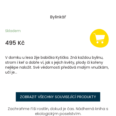
Bylinkář
Skladem
495 Kč
V domku u lesa žije babička Kytička. Zná každou bylinu,
strom i keř a dobře ví, jak s jejich květy, plody či kořeny
nejlépe naložit. Své vědomosti předává malým vnučkám,
učí je...
ZOBRAZIT VŠECHNY SOUVISEJÍCÍ PRODUKTY
Zachraňme říši rostlin, dokud je čas. Nádherná kniha s
ekologickým poselstvím.