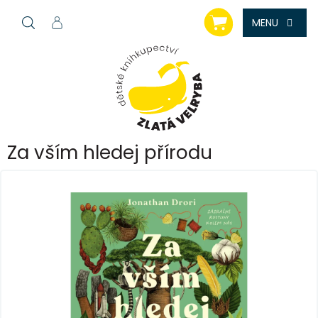
Přejít
NÁKUPNÍ
na
KOŠÍK
obsah
Za vším hledej přírodu