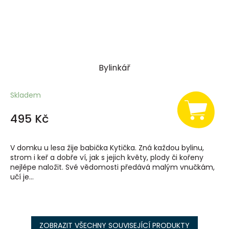
Bylinkář
Skladem
495 Kč
V domku u lesa žije babička Kytička. Zná každou bylinu,
strom i keř a dobře ví, jak s jejich květy, plody či kořeny
nejlépe naložit. Své vědomosti předává malým vnučkám,
učí je...
ZOBRAZIT VŠECHNY SOUVISEJÍCÍ PRODUKTY