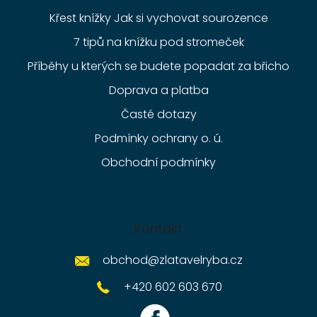
Křest knížky Jak si vychovat sourozence
7 tipů na knížku pod stromeček
Příběhy u kterých se budete popadat za břicho
Doprava a platba
Časté dotazy
Podmínky ochrany o. ú.
Obchodní podmínky
Kontakt
obchod
@
zlatavelryba.cz
+420 602 603 670