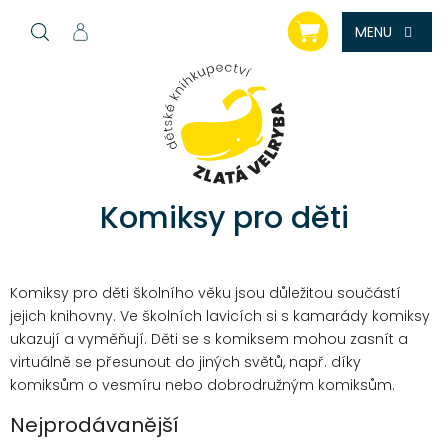
Přejít
NÁKUPNÍ
na
KOŠÍK
obsah
Komiksy pro děti
Komiksy pro děti školního věku jsou důležitou součástí
jejich knihovny. Ve školních lavicích si s kamarády komiksy
ukazují a vyměňují. Děti se s komiksem mohou zasnít a
virtuálně se přesunout do jiných světů, např. díky
komiksům o vesmíru nebo dobrodružným komiksům.
Nejprodávanější