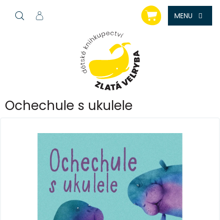
Přejít
NÁKUPNÍ
na
KOŠÍK
obsah
Ochechule s ukulele