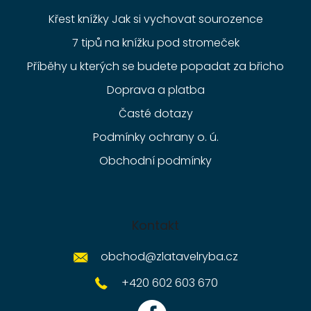
Křest knížky Jak si vychovat sourozence
7 tipů na knížku pod stromeček
Příběhy u kterých se budete popadat za břicho
Doprava a platba
Časté dotazy
Podmínky ochrany o. ú.
Obchodní podmínky
Kontakt
obchod
@
zlatavelryba.cz
+420 602 603 670