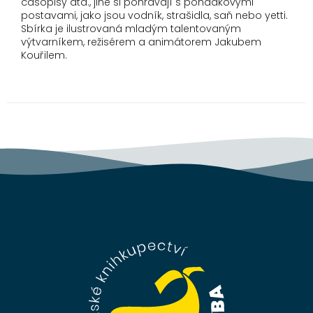
časopisy atd., jiné si pohrávají s pohádkovými
postavami, jako jsou vodník, strašidla, saň nebo yetti.
Sbírka je ilustrovaná mladým talentovaným
výtvarníkem, režisérem a animátorem Jakubem
Kouřilem.
Z
á
p
a
t
í