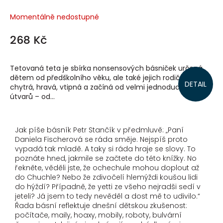
Momentálně nedostupné
268 Kč
Tetovaná teta je sbírka nonsensových básniček určená
dětem od předškolního věku, ale také jejich rodičům! Je
DETAIL
chytrá, hravá, vtipná a začíná od velmi jednoduchých
útvarů – od...
Jak píše básník Petr Stančík v předmluvě: „Paní
Daniela Fischerová se ráda směje. Nejspíš proto
vypadá tak mladě. A taky si ráda hraje se slovy. To
poznáte hned, jakmile se začtete do této knížky. No
řekněte, věděli jste, že ochechule mohou doplout až
do Chuchle? Nebo že zdivočelí hlemýždi koušou lidi
do hýždí? Případně, že yetti ze všeho nejradši sedí v
jeteli? Já jsem to tedy nevěděl a dost mě to udivilo.“
Řada básní reflektuje dnešní dětskou zkušenost:
počítače, maily, hoaxy, mobily, roboty, bulvární