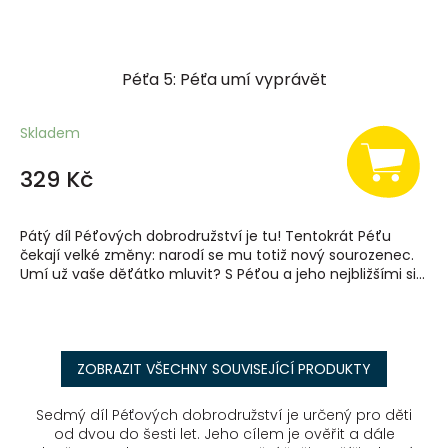
Péťa 5: Péťa umí vyprávět
Skladem
329 Kč
Pátý díl Péťových dobrodružství je tu! Tentokrát Péťu
čekají velké změny: narodí se mu totiž nový sourozenec.
Umí už vaše děťátko mluvit? S Péťou a jeho nejbližšími si...
ZOBRAZIT VŠECHNY SOUVISEJÍCÍ PRODUKTY
Sedmý díl Péťových dobrodružství je určený pro děti
od dvou do šesti let. Jeho cílem je ověřit a dále