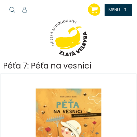
Přejít
NÁKUPNÍ
na
KOŠÍK
obsah
Péťa 7: Péťa na vesnici