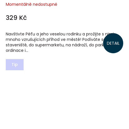
Momentálně nedostupné
329 Kč
Navštivte Péťu a jeho veselou rodinku a prožijte s nimi
mnoho vzrušujících příhod ve městě! Podíváte se na
DETAIL
staveniště, do supermarketu, na nádraží, do parku, tátovy
ordinace i...
Tip