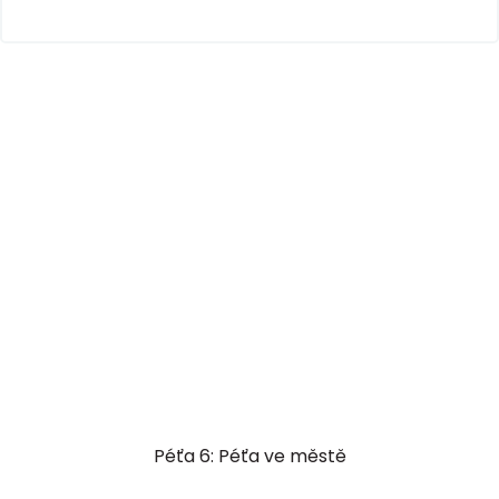
Péťa 6: Péťa ve městě