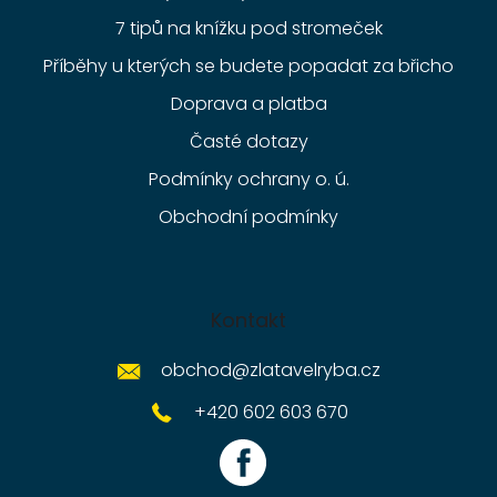
7 tipů na knížku pod stromeček
Příběhy u kterých se budete popadat za břicho
Doprava a platba
Časté dotazy
Podmínky ochrany o. ú.
Obchodní podmínky
Kontakt
obchod
@
zlatavelryba.cz
+420 602 603 670