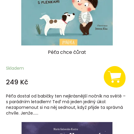
Péťa chce čůrat
Skladem
249 Kč
Péťa dostal od babičky ten nejkrásnější nočník na světě –
s parádním letadlem! Teď má jeden jediný úkol:
nezapomenout si na něj sednout, když přijde ta správná
chvíle. Jenže…...