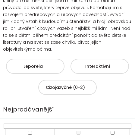
Knihy pro nejmenší děti jsou miminkům a batolatům
průvodci po světě, který teprve objevují. Pomáhají jim s
rozvojem předřečových a řečových dovedností, vytváří
jim kladný vztah k budoucímu čtenářství a hrají obrovskou
roli při utváření citových vazeb s nejbližšími lidmi. Není nad
to se s dětmi
během předčítání ponořit do světa dětské
literatury a na svět se zase chvilku dívat jejich
objevitelskýma očima.
Leporela
Interaktivní
Cizojazyčné (0-2)
Nejprodávanější