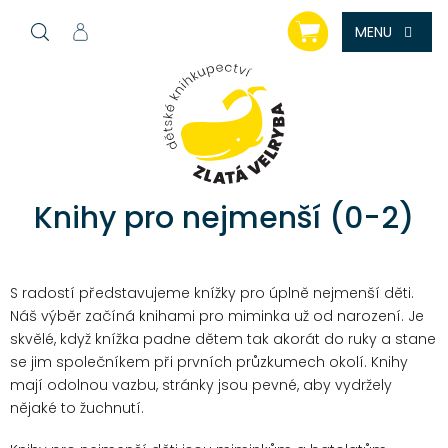
Přejít
NÁKUPNÍ
na
KOŠÍK
obsah
Knihy pro nejmenší (0-2)
S radostí představujeme knížky pro úplně nejmenší děti.
Náš výběr začíná knihami pro miminka už od narození. Je
skvělé, když knížka padne dětem tak akorát do ruky a stane
se jim společníkem při prvních průzkumech okolí. Knihy
mají odolnou vazbu, stránky jsou pevné, aby vydržely
nějaké to žuchnutí.