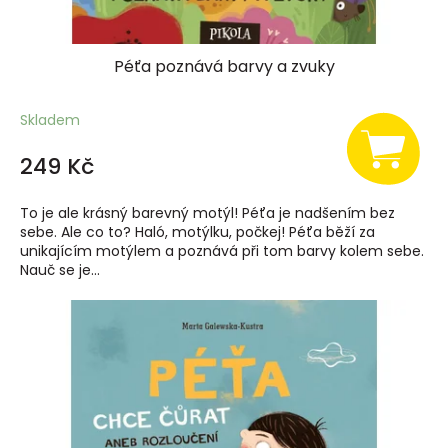
ů
Péťa poznává barvy a zvuky
Skladem
249 Kč
To je ale krásný barevný motýl! Péťa je nadšením bez
sebe. Ale co to? Haló, motýlku, počkej! Péťa běží za
unikajícím motýlem a poznává při tom barvy kolem sebe.
Nauč se je...