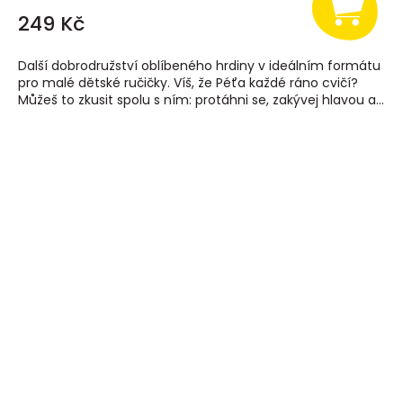
249 Kč
Další dobrodružství oblíbeného hrdiny v ideálním formátu
pro malé dětské ručičky. Víš, že Péťa každé ráno cvičí?
Můžeš to zkusit spolu s ním: protáhni se, zakývej hlavou a...