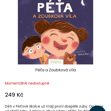
Péťa a Zoubková víla
Momentálně nedostupné
249 Kč
Děti v Péťově školce už mají první dospělé zuby. On by je