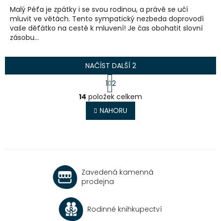
Malý Péťa je zpátky i se svou rodinou, a právě se učí
mluvit ve větách. Tento sympatický nezbeda doprovodí
vaše děťátko na cestě k mluvení! Je čas obohatit slovní
zásobu...
NAČÍST DALŠÍ 2
S
1
2
t
O
r
14
položek celkem
v
á
l
NAHORU
n
á
k
o
d
v
a
á
c
n
í
í
p
Zavedená kamenná
r
prodejna
v
k
y
Rodinné knihkupectví
v