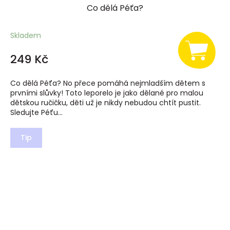
Co dělá Péťa?
Skladem
249 Kč
Co dělá Péťa? No přece pomáhá nejmladším dětem s
prvními slůvky! Toto leporelo je jako dělané pro malou
dětskou ručičku, děti už je nikdy nebudou chtít pustit.
Sledujte Péťu...
Tip