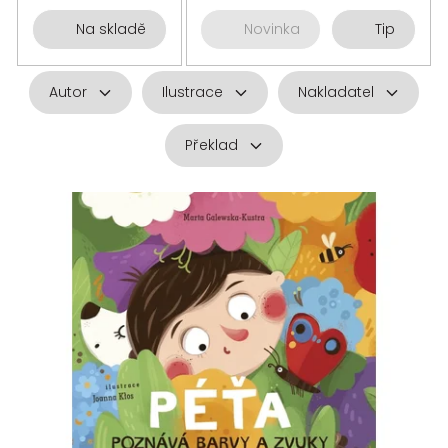
Na skladě
Novinka
Tip
Autor
Ilustrace
Nakladatel
Překlad
V
ý
p
i
s
p
r
o
d
u
k
t