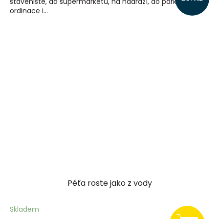
staveniště, do supermarketu, na nádraží, do parku, tátovy
ordinace i...
Péťa roste jako z vody
Skladem