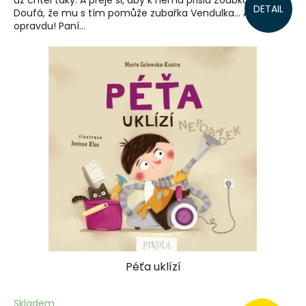
už chtěl taky. A přeje si, aby k němu přišla Zoubková víla.
DETAIL
Doufá, že mu s tím pomůže zubařka Vendulka… A
opravdu! Paní...
Péťa uklízí
Skladem