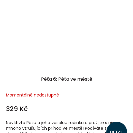
Péťa 6: Péťa ve městě
Momentálně nedostupné
329 Kč
Navštivte Péťu a jeho veselou rodinku a prožijte s nimi
mnoho vzrušujících příhod ve městě! Podíváte se na
DETAIL