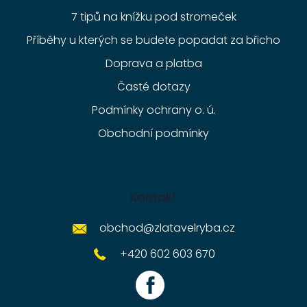
7 tipů na knížku pod stromeček
Příběhy u kterých se budete popadat za břicho
Doprava a platba
Časté dotazy
Podmínky ochrany o. ú.
Obchodní podmínky
Kontakt
obchod
@
zlatavelryba.cz
+420 602 603 670