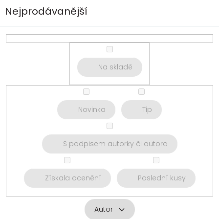
Nejprodávanější
Na skladě
Novinka
Tip
S podpisem autorky či autora
Získala ocenění
Poslední kusy
Autor