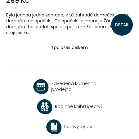
299 Kč
Byla jednou jedna zahrada, v té zahradě domeček, v tom
domečku chlapeček… Chlapeček se jmenuje Žárovka a v
DETAIL
domečku hospodaří spolu s pejskem Edisonem. V zahradě
stojí ještě...
1
položek celkem
O
v
l
á
d
a
Zavedená kamenná
c
prodejna
í
p
r
Rodinné knihkupectví
v
k
y
v
Pečlivý výběr
ý
p