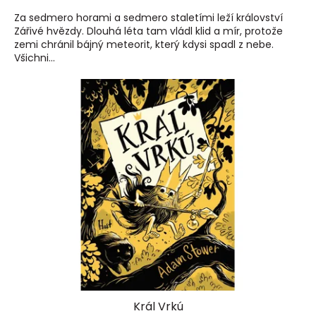
Za sedmero horami a sedmero staletími leží království
Zářivé hvězdy. Dlouhá léta tam vládl klid a mír, protože
zemi chránil bájný meteorit, který kdysi spadl z nebe.
Všichni...
Král Vrkú