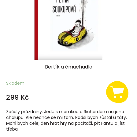
p
r
o
d
u
k
t
ů
Bertík a čmuchadlo
Skladem
299 Kč
Začaly prázdniny. Jedu s mamkou a Richardem na jeho
chalupu. Ale nechce se mi tam. Radši bych zůstal u táty.
Mohl bych celej den hrát hry na počítači, pít Fantu a jíst
třeba...