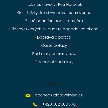
Jak nás navštívil Petr Horáček
Křest knížky Jak si vychovat sourozence
7 tipů na knížku pod stromeček
Příběhy u kterých se budete popadat za břicho
Doprava a platba
Časté dotazy
Podmínky ochrany o. ú.
Obchodní podmínky
Kontakt
obchod
@
zlatavelryba.cz
+420 602 603 670