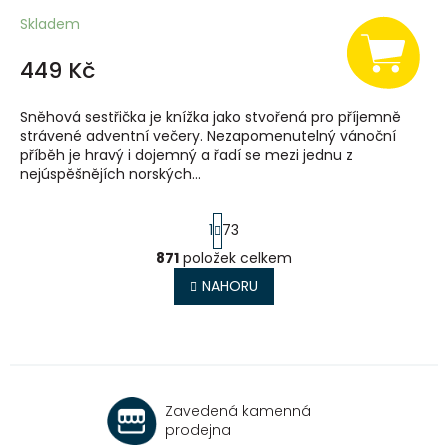
Skladem
449 Kč
Sněhová sestřička je knížka jako stvořená pro příjemně
strávené adventní večery. Nezapomenutelný vánoční
příběh je hravý i dojemný a řadí se mezi jednu z
nejúspěšnějích norských...
S
1
73
t
r
871
položek celkem
O
á
v
NAHORU
n
l
k
o
á
v
d
á
a
n
c
í
í
Zavedená kamenná
p
prodejna
r