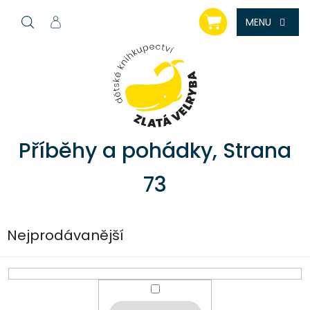
Přejít
NÁKUPNÍ
na
KOŠÍK
obsah
Příběhy a pohádky
, Strana
73
Nejprodávanější