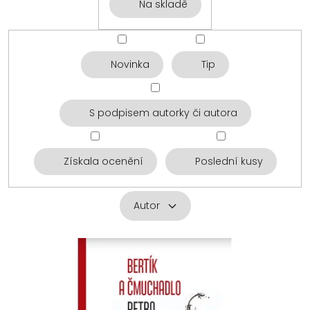
Na skladě
Novinka
Tip
S podpisem autorky či autora
Získala ocenění
Poslední kusy
Autor
V
ý
p
i
s