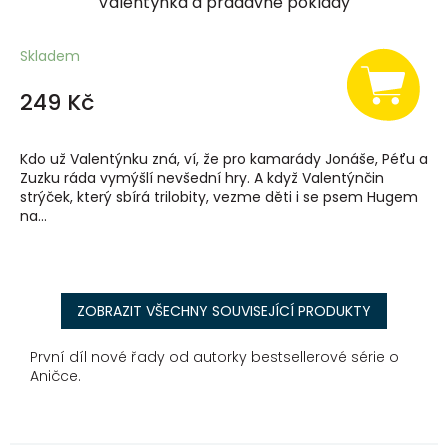
Valentýnka a pradávné poklady
Skladem
249 Kč
Kdo už Valentýnku zná, ví, že pro kamarády Jonáše, Péťu a
Zuzku ráda vymýšlí nevšední hry. A když Valentýnčin
strýček, který sbírá trilobity, vezme děti i se psem Hugem
na...
ZOBRAZIT VŠECHNY SOUVISEJÍCÍ PRODUKTY
První díl nové řady od autorky bestsellerové série o
Aničce.