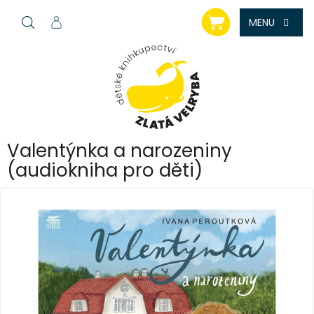
Přejít
NÁKUPNÍ
na
KOŠÍK
obsah
Valentýnka a narozeniny
(audiokniha pro děti)