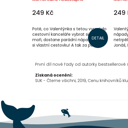
249 Kč
249 
Poté, co Valentýnka s tetou vyrazí do
Valentý
cestovní kanceláře vybrat si zájezd k
nápady
DETAIL
moři, dostane parádní nápad. Založí
netrpěl
si vlastní cestovku! A tak za pomoci
Jonáš, 
kamarádů vyrobí katalogy, a...
rodiči,
První díl nové řady od autorky bestsellerové 
Získaná ocenění:
SUK - Čteme všichni, 2019, Cenu knihovníků kl