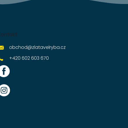
Kontakt
obchod
@
zlatavelryba.cz
+420 602 603 670