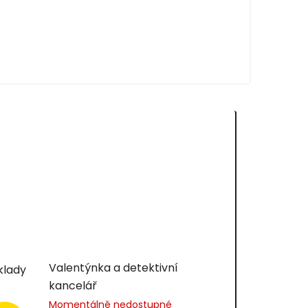
Valentýnka a detektivní
klady
kancelář
Momentálně nedostupné