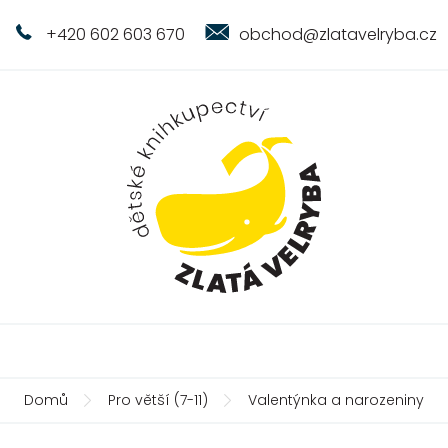
+420 602 603 670
obchod@zlatavelryba.cz
Domů
Pro větší (7-11)
Valentýnka a narozeniny