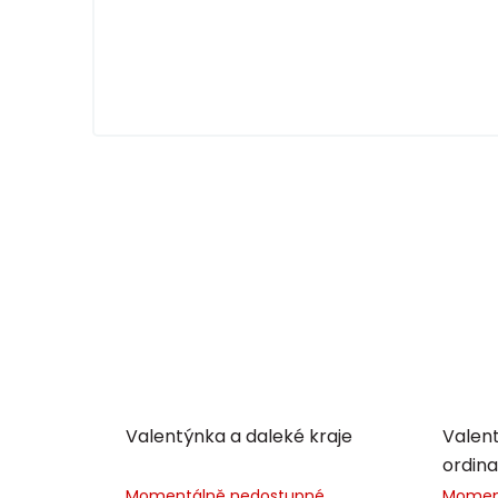
Valentýnka a daleké kraje
Valent
ordin
Momentálně nedostupné
Momen