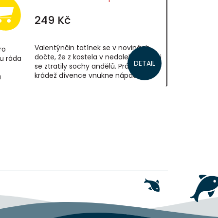
249 Kč
Valentýnčin tatínek se v novinách
ro
dočte, že z kostela v nedaleké vesnici
u ráda
DETAIL
se ztratily sochy andělů. Právě tato
krádež dívence vnukne nápad na
á
novou hru – spolu s kamarády si...
em Hugem