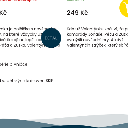
Kč
249 Kč
nka je holčička s nevšedními
Kdo už Valentýnku zná, ví, že p
, na které vždycky už
kamarády Jonáše, Péťu a Zuzk
DETAIL
ivě čekají nejlepší kamarádi
vymýšlí nevšední hry. A když
Péťa a Zuzka. Valentýnka žije s
Valentýnčin strýček, který sbír
 babičkou, tetou, strýcem a...
trilobity, vezme děti i se ps
na...
série o Aničce.
ubu dětských knihoven SKIP