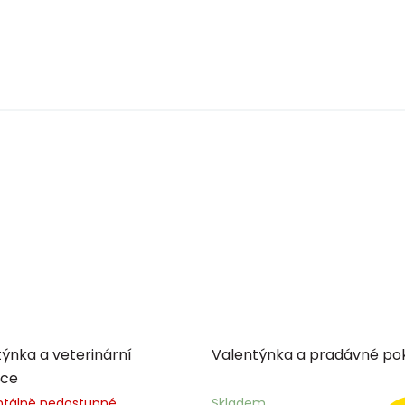
ýnka a veterinární
Valentýnka a pradávné po
ace
tálně nedostupné
Skladem