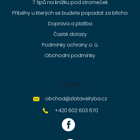
7 tipů na knížku pod stromeček
Příběhy u kterých se budete popadat za břicho
Doprava a platba
Časté dotazy
Podmínky ochrany o. ú.
Obchodní podmínky
Kontakt
obchod
@
zlatavelryba.cz
+420 602 603 670