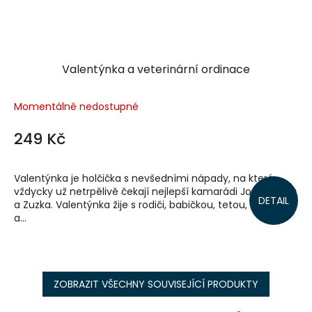
Valentýnka a veterinární ordinace
Momentálně nedostupné
249 Kč
Valentýnka je holčička s nevšedními nápady, na které
vždycky už netrpělivě čekají nejlepší kamarádi Jonáš, Péťa
DETAIL
a Zuzka. Valentýnka žije s rodiči, babičkou, tetou, strýcem
a...
ZOBRAZIT VŠECHNY SOUVISEJÍCÍ PRODUKTY