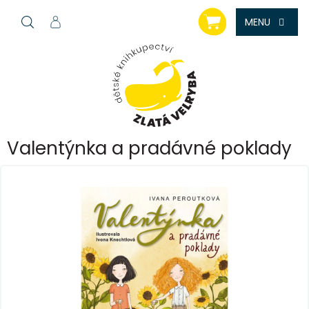
Přejít
NÁKUPNÍ
na
KOŠÍK
obsah
Valentýnka a pradávné poklady