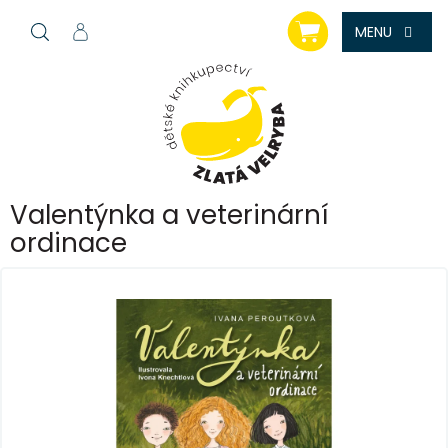
Přejít
NÁKUPNÍ
na
KOŠÍK
obsah
Valentýnka a veterinární
ordinace