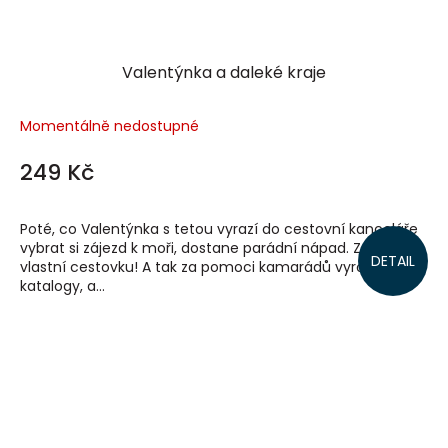
Valentýnka a daleké kraje
Momentálně nedostupné
249 Kč
Poté, co Valentýnka s tetou vyrazí do cestovní kanceláře
vybrat si zájezd k moři, dostane parádní nápad. Založí si
DETAIL
vlastní cestovku! A tak za pomoci kamarádů vyrobí
katalogy, a...