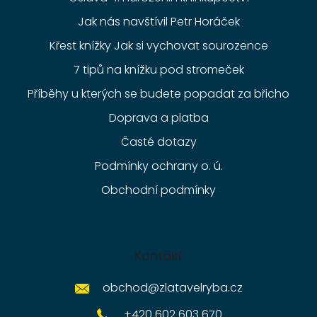
Jak nás navštívil Petr Horáček
Křest knížky Jak si vychovat sourozence
7 tipů na knížku pod stromeček
Příběhy u kterých se budete popadat za břicho
Doprava a platba
Časté dotazy
Podmínky ochrany o. ú.
Obchodní podmínky
Kontakt
obchod
@
zlatavelryba.cz
+420 602 603 670