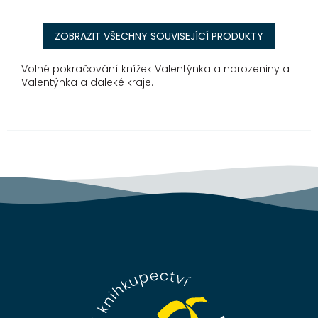
ZOBRAZIT VŠECHNY SOUVISEJÍCÍ PRODUKTY
Volné pokračování knížek Valentýnka a narozeniny a
Valentýnka a daleké kraje.
Z
á
p
a
t
í