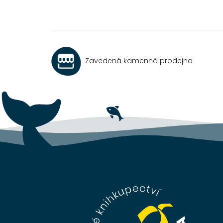
Zavedená kamenná prodejna
Z
á
p
a
t
í