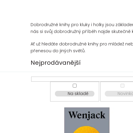
Dobrodružné knihy pro kluky i holky jsou základe
nás si svůj dobrodružný příběh najde skutečně 
Ať už hledáte dobrodružné knihy pro mládež neb
přenesou do jiných světů.
Nejprodávanější
Na skladě
Novink
V
ý
p
i