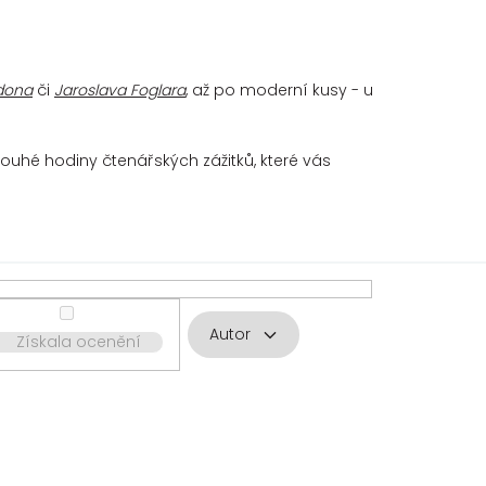
dona
či
Jaroslava Foglara
, až po moderní kusy - u
ouhé hodiny čtenářských zážitků, které vás
Autor
Získala ocenění