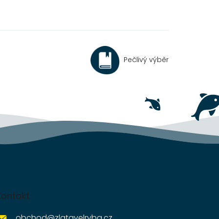
Pečlivý výběr
Kontakt
obchod
@
zlatavelryba.cz