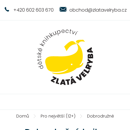
+420 602 603 670
obchod@zlatavelryba.cz
Domů
Pro největší (12+)
Dobrodružné