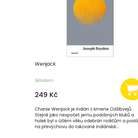
s
p
r
o
d
u
k
t
ů
Wenjack
Skladem
249 Kč
Chanie Wenjack je indián z kmene Odžibvejů.
Stejně jako nespočet jemu podobných kluků a
holek byl v útlém věku odebrán rodičům a posl
na převýchovu do takzvané indiánské...