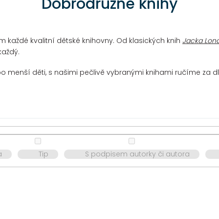
Dobrodružné knihy
m každé kvalitní dětské knihovny. Od klasických knih
Jacka Lon
každý.
o menší děti, s našimi pečlivě vybranými knihami ručíme za dl
a
Tip
S podpisem autorky či autora