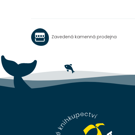
Zavedená kamenná prodejna
Z
á
p
a
t
í