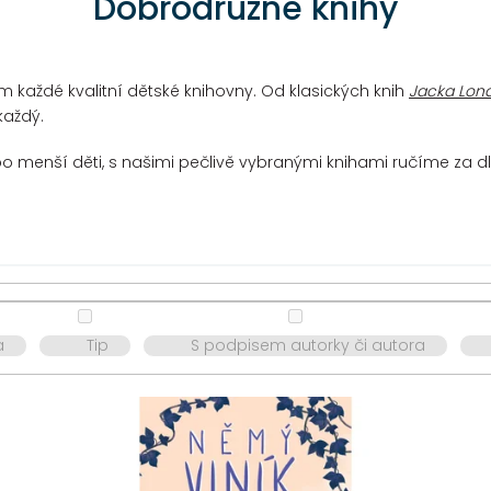
Dobrodružné knihy
m každé kvalitní dětské knihovny. Od klasických knih
Jacka Lon
každý.
o menší děti, s našimi pečlivě vybranými knihami ručíme za dl
a
Tip
S podpisem autorky či autora