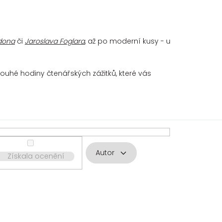
dona
či
Jaroslava Foglara
, až po moderní kusy - u
ouhé hodiny čtenářských zážitků, které vás
Autor
Získala ocenění