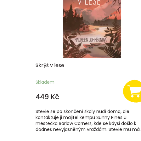
s
p
r
o
d
u
k
t
ů
Skrýš v lese
Skladem
449 Kč
Stevie se po skončení školy nudí doma, ale
kontaktuje ji majitel kempu Sunny Pines u
městečka Barlow Corners, kde se kdysi došlo k
dodnes nevyjasněným vraždám. Stevie mu má..