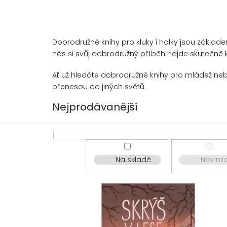
Dobrodružné knihy pro kluky i holky jsou základe
nás si svůj dobrodružný příběh najde skutečně 
Ať už hledáte dobrodružné knihy pro mládež neb
přenesou do jiných světů.
Nejprodávanější
Na skladě
Novink
V
ý
p
i