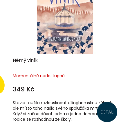
Němý viník
Momentálně nedostupné
349 Kč
Stevie toužila rozlousknout ellinghamskou záhadu,
ale místo toho našla svého spolužáka mrtvého.
DETAIL
Když si začne dávat jedna a jedna dohromady, její
.
rodiče se rozhodnou ze školy...