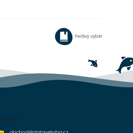
Pečlivý výběr
Kontakt
obchod
@
zlatavelryba.cz