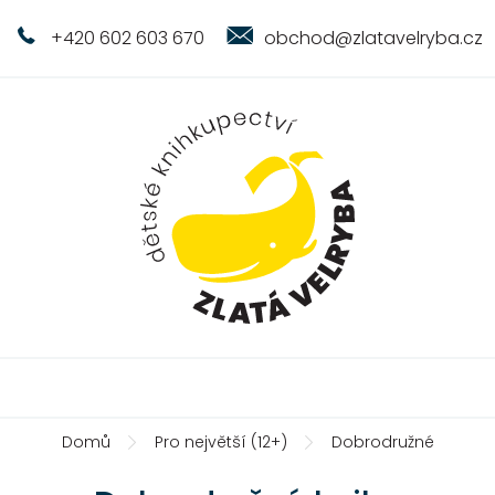
+420 602 603 670
obchod@zlatavelryba.cz
Domů
Pro největší (12+)
Dobrodružné