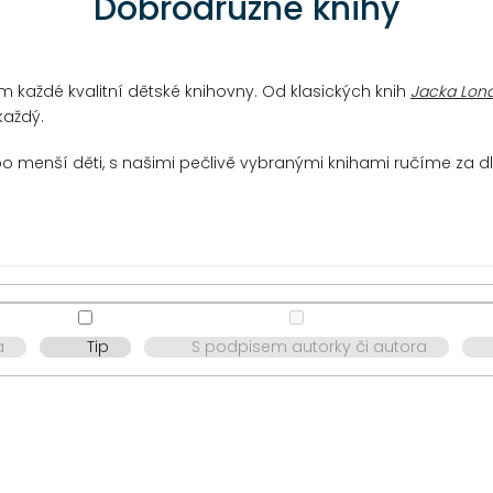
Dobrodružné knihy
m každé kvalitní dětské knihovny. Od klasických knih
Jacka Lon
každý.
o menší děti, s našimi pečlivě vybranými knihami ručíme za dl
a
Tip
S podpisem autorky či autora