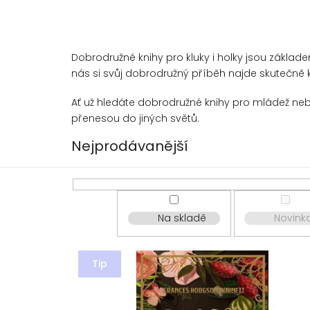
Dobrodružné knihy pro kluky i holky jsou základe
nás si svůj dobrodružný příběh najde skutečně 
Ať už hledáte dobrodružné knihy pro mládež neb
přenesou do jiných světů.
Nejprodávanější
Na skladě
Novink
V
ý
Tip
p
i