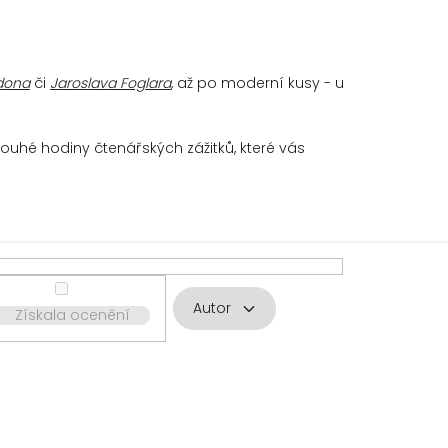
dona
či
Jaroslava Foglara
, až po moderní kusy - u
ouhé hodiny čtenářských zážitků, které vás
Autor
Získala ocenění