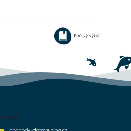
Pečlivý výběr
Kontakt
obchod
@
zlatavelryba.cz