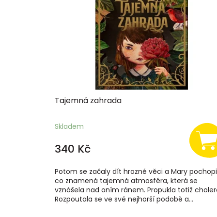
s
p
r
o
d
u
k
t
ů
Tajemná zahrada
Skladem
340 Kč
Potom se začaly dít hrozné věci a Mary pochopi
co znamená tajemná atmosféra, která se
vznášela nad oním ránem. Propukla totiž choler
Rozpoutala se ve své nejhorší podobě a...