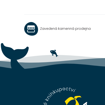
Zavedená kamenná prodejna
Z
á
p
a
t
í