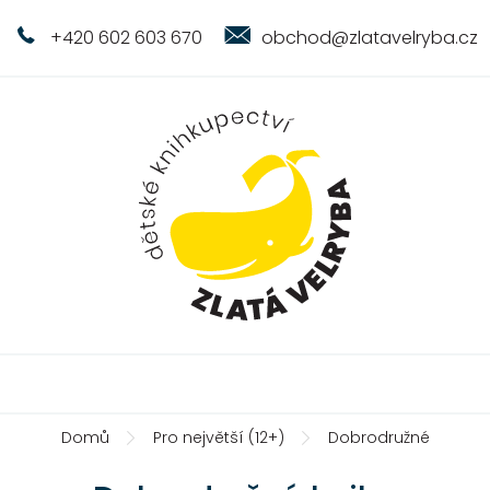
+420 602 603 670
obchod@zlatavelryba.cz
Domů
Pro největší (12+)
Dobrodružné