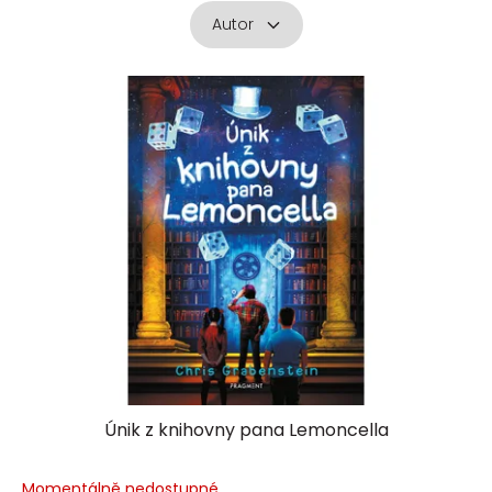
Autor
V
ý
p
i
s
p
r
o
d
u
k
t
ů
Únik z knihovny pana Lemoncella
Momentálně nedostupné