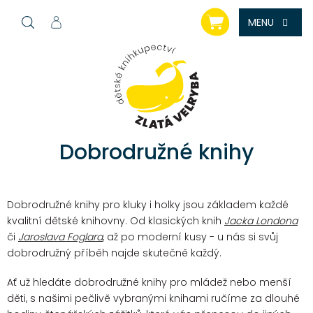
Přejít
NÁKUPNÍ
na
KOŠÍK
obsah
Dobrodružné knihy
Dobrodružné knihy pro kluky i holky jsou základem každé
kvalitní dětské knihovny. Od klasických knih
Jacka Londona
či
Jaroslava Foglara
, až po moderní kusy - u nás si svůj
dobrodružný příběh najde skutečně každý.
Ať už hledáte dobrodružné knihy pro mládež nebo menší
děti, s našimi pečlivě vybranými knihami ručíme za dlouhé