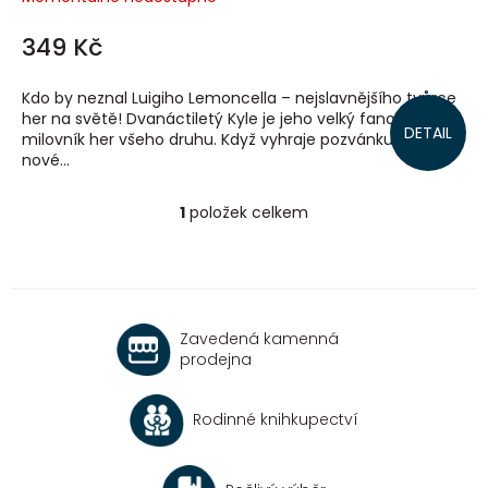
349 Kč
Kdo by neznal Luigiho Lemoncella – nejslavnějšího tvůrce
her na světě! Dvanáctiletý Kyle je jeho velký fanoušek a
DETAIL
milovník her všeho druhu. Když vyhraje pozvánku do
nové...
1
položek celkem
O
v
l
á
d
a
Zavedená kamenná
c
prodejna
í
p
r
Rodinné knihkupectví
v
k
y