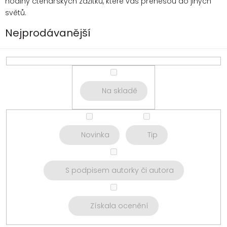
hodiny čtenářských zážitků, které vás přenesou do jiných
světů.
Nejprodávanější
Na skladě
Novinka
Tip
S podpisem autorky či autora
Získala ocenění