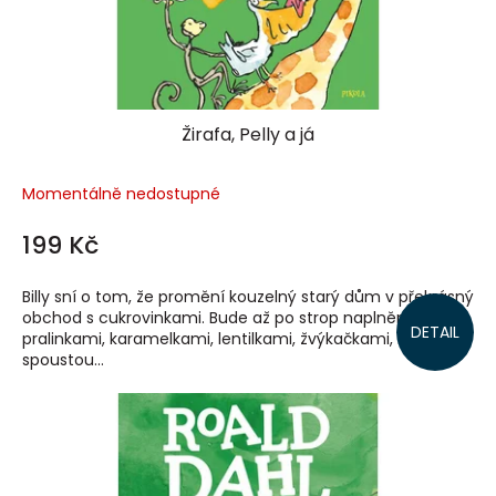
Žirafa, Pelly a já
Momentálně nedostupné
199 Kč
Billy sní o tom, že promění kouzelný starý dům v překrásný
obchod s cukrovinkami. Bude až po strop naplněný
DETAIL
pralinkami, karamelkami, lentilkami, žvýkačkami, lízátky a
spoustou...