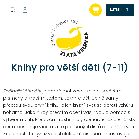
Přejít
NÁKUPNÍ
na
KOŠÍK
obsah
Knihy pro větší děti (7-11)
Začínající čtenáře
je dobré motivovat knihou s většími
písmeny a kratším textem. Jakmile děti úplně samy
přečtou svou první knihu, jejich knižní svět se obrátí vzhůru
nohama. Jako nikdy předtím ocení vaši radu a pomoc s
výběrem knih. Před vámi roste malý čtenář, jehož čtenářský
deník obsahuje více a více popsaných listů a čtenářských
zkušeností. I když už váš školák umí číst sám, neustávejte