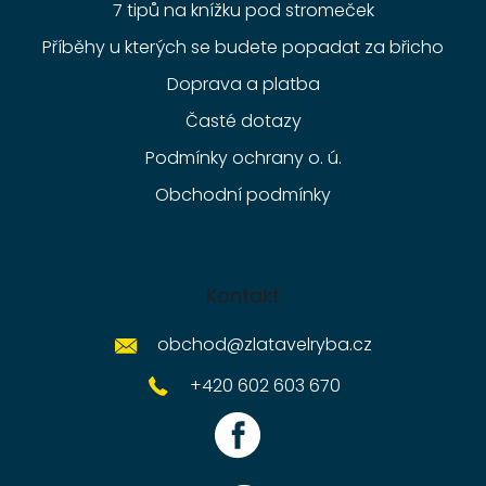
7 tipů na knížku pod stromeček
Příběhy u kterých se budete popadat za břicho
Doprava a platba
Časté dotazy
Podmínky ochrany o. ú.
Obchodní podmínky
Kontakt
obchod
@
zlatavelryba.cz
+420 602 603 670