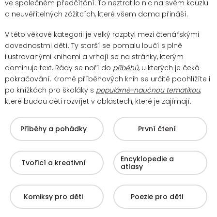
ve společném předčítání. To neztratilo nic na svém kouzlu
a neuvěřitelných zážitcích, které všem doma přináší.
V této věkové kategorii je velký rozptyl mezi čtenářskými
dovednostmi dětí. Ty starší se pomalu loučí s plně
ilustrovanými knihami a vrhají se na stránky, kterým
dominuje text. Rády se noří do
příběhů
, u kterých je čeká
pokračování.
Kromě příběhových knih se určitě poohlížíte i
po knížkách pro školáky s
populárně-naučnou tematikou
,
které budou děti rozvíjet v oblastech, které je zajímají.
Příběhy a pohádky
První čtení
Encyklopedie a
Tvořící a kreativní
atlasy
Komiksy pro děti
Poezie pro děti