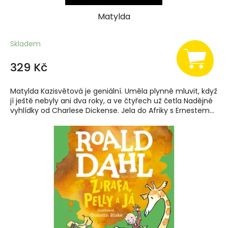
Matylda
Skladem
329 Kč
Matylda Kazisvětová je geniální. Uměla plynně mluvit, když
jí ještě nebyly ani dva roky, a ve čtyřech už četla Nadějné
vyhlídky od Charlese Dickense. Jela do Afriky s Ernestem...