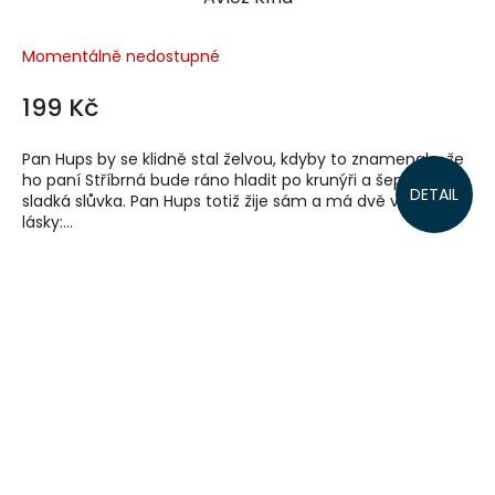
Momentálně nedostupné
199 Kč
Pan Hups by se klidně stal želvou, kdyby to znamenalo, že
ho paní Stříbrná bude ráno hladit po krunýři a šeptat mu
DETAIL
sladká slůvka. Pan Hups totiž žije sám a má dvě velké
lásky:...