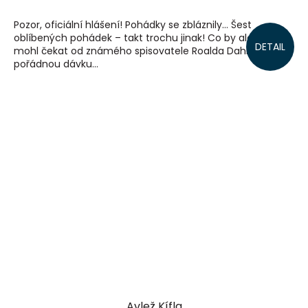
Pozor, oficiální hlášení! Pohádky se zbláznily… Šest
oblíbených pohádek – takt trochu jinak! Co by ale člověk
DETAIL
mohl čekat od známého spisovatele Roalda Dahla, než
pořádnou dávku...
Avlež Kífla