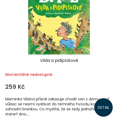
Vilda a pidipískové
Momentálně nedostupné
259 Kč
Maminka Vildovi přísně zakazuje chodit ven z domu, a už
vůbec se nesmí vydávat do temného hvozdu kousek za
DETAIL
zahradní brankou. Co myslíte, že se tedy jednoho dne
stane? Ano,...