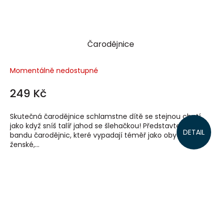
Čarodějnice
Momentálně nedostupné
249 Kč
Skutečná čarodějnice schlamstne dítě se stejnou chutí,
jako když sníš talíř jahod se šlehačkou! Představte si
DETAIL
bandu čarodějnic, které vypadají téměř jako obyčejné
ženské,...