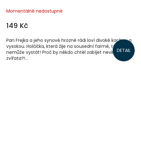
Momentálně nedostupné
149 Kč
Pan Frejka a jeho synové hrozně rádi loví divoké kachny a
vysokou. Holčička, která žije na sousední farmě, to ale
DETAIL
nemůže vystát! Proč by někdo chtěl zabíjet nevinná
zvířata?!...