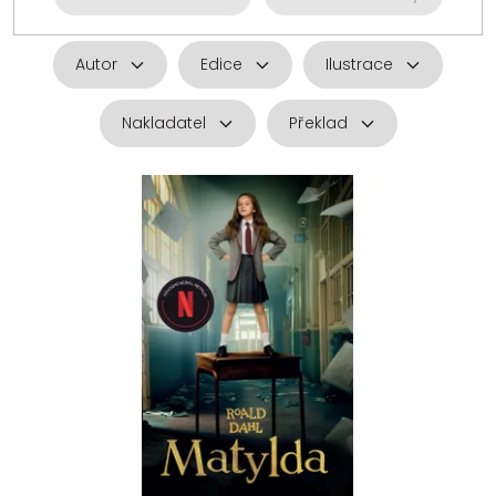
Autor
Edice
Ilustrace
Nakladatel
Překlad
V
ý
p
i
s
p
r
o
d
u
k
t
ů