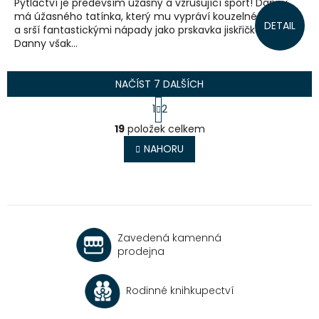
Pytláctví je především úžasný a vzrušující sport! Danny
má úžasného tatínka, který mu vypráví kouzelné příběhy
DETAIL
a srší fantastickými nápady jako prskavka jiskřičkami.
Danny však...
NAČÍST 7 DALŠÍCH
S
1
2
t
O
r
19
položek celkem
v
á
l
NAHORU
n
á
k
o
d
v
a
á
c
n
í
í
p
Zavedená kamenná
r
prodejna
v
k
y
Rodinné knihkupectví
v
ý