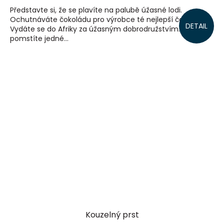
Představte si, že se plavíte na palubě úžasné lodi.
Ochutnáváte čokoládu pro výrobce té nejlepší čokošky.
DETAIL
Vydáte se do Afriky za úžasným dobrodružstvím. Nebo se
pomstíte jedné...
Kouzelný prst