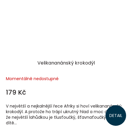
Velikananánský krokodýl
Momentálně nedostupné
179 Kč
V největší a nejkalnější řece Afriky si hoví velikananánský
krokodýl. A protože ho trápí ukrutný hlad a moc dobře ví,
DETAIL
že největší lahůdkou je tlusťoučký, šťavnaťoučký malý
dítě...