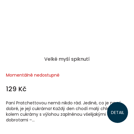
Velké myší spiknutí
Momentálně nedostupné
129 Kč
Paní Pratchettovou nemá nikdo rád. Jediné, co je na ní
dobré, je její cukrárna! Každý den chodí malý chlapec
DETAIL
kolem cukrárny s výlohou zaplněnou všelijakými úžasnými
dobrotami –...