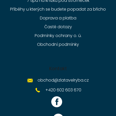
7 tipů na knížku pod stromeček
Příběhy u kterých se budete popadat za břicho
Doprava a platba
Časté dotazy
Podmínky ochrany o. ú.
Obchodní podmínky
Kontakt
obchod
@
zlatavelryba.cz
+420 602 603 670