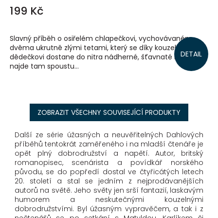
199 Kč
Slavný příběh o osiřelém chlapečkovi, vychovávaném
dvěma ukrutně zlými tetami, který se díky kouzelnému
DETAIL
dědečkovi dostane do nitra nádherné, šťavnaté broskve a
najde tam spoustu...
ZOBRAZIT VŠECHNY SOUVISEJÍCÍ PRODUKTY
Další ze série úžasných a neuvěřitelných Dahlových
příběhů tentokrát zaměřeného i na mladší čtenáře je
opět plný dobrodružství a napětí. Autor, britský
romanopisec, scenárista a povídkář norského
původu, se do popředí dostal ve čtyřicátých letech
20. století a stal se jedním z nejprodávanějších
autorů na světě. Jeho světy jen srší fantazií, laskavým
humorem a neskutečnými kouzelnými
dobrodružstvími. Byl úžasným vypravěčem, a tak i z