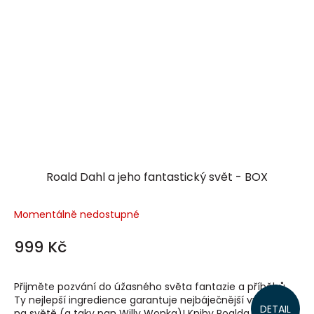
Roald Dahl a jeho fantastický svět - BOX
Momentálně nedostupné
999 Kč
Přijměte pozvání do úžasného světa fantazie a příběhů.
Ty nejlepší ingredience garantuje nejbáječnější vypravěč
DETAIL
na světě (a taky pan Willy Wonka)! Knihy Roalda Dahla