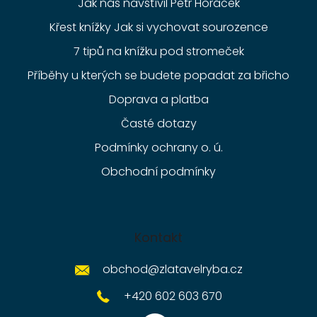
Jak nás navštívil Petr Horáček
Křest knížky Jak si vychovat sourozence
7 tipů na knížku pod stromeček
Příběhy u kterých se budete popadat za břicho
Doprava a platba
Časté dotazy
Podmínky ochrany o. ú.
Obchodní podmínky
Kontakt
obchod
@
zlatavelryba.cz
+420 602 603 670