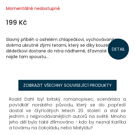
Momentálně nedostupné
199 Kč
Slavný příběh o osiřelém chlapečkovi, vychovávaném
dvěma ukrutně zlými tetami, který se díky kouzelnému
DETAIL
dědečkovi dostane do nitra nádherné, šťavnaté broskve a
najde tam spoustu...
ZOBRAZIT VŠECHNY SOUVISEJÍCÍ PRODUKTY
Roald Dahl byl britský romanopisec, scenárista a
povídkář norského původu, který se do popředí
dostal ve čtyřicátých letech 20. století a stal se
jedním z nejprodávanějších autorů na světě. Mnoho
jeho děl bylo také zfilmováno - kdo by neznal Karlíka
a továrnu na čokoládu, nebo Matyldu?