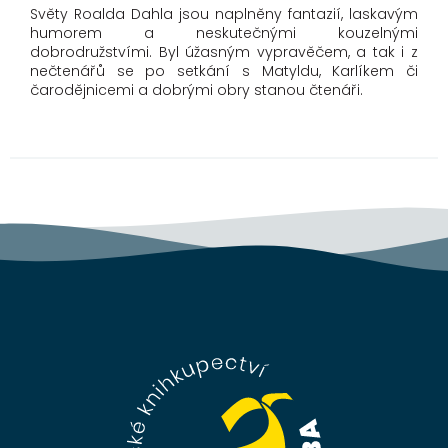
Světy Roalda Dahla jsou naplněny fantazií, laskavým
humorem a neskutečnými kouzelnými
dobrodružstvími. Byl úžasným vypravěčem, a tak i z
nečtenářů se po setkání s Matyldu, Karlíkem či
čarodějnicemi a dobrými obry stanou čtenáři.
Z
á
p
a
t
í