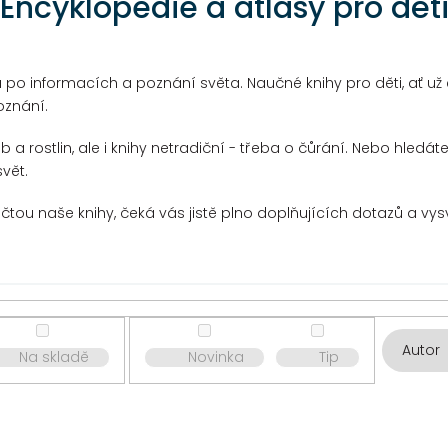
Encyklopedie a atlasy pro dět
 po informacích a poznání světa. Naučné knihy pro děti, ať už 
oznání.
b a rostlin, ale i knihy netradiční - třeba o čůrání. Nebo hled
vět.
řečtou naše knihy, čeká vás jistě plno doplňujících dotazů a vy
Autor
Na skladě
Novinka
Tip