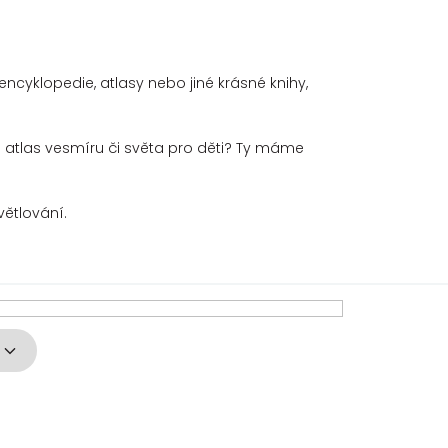
i
encyklopedie, atlasy nebo jiné krásné knihy,
áte atlas vesmíru či světa pro děti? Ty máme
světlování.