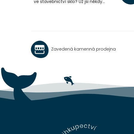
ve stavebnictví sklo? Už jsi někdy...
Zavedená kamenná prodejna
Z
á
p
a