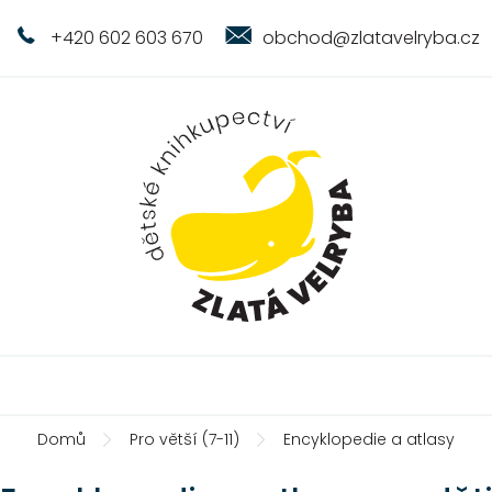
+420 602 603 670
obchod@zlatavelryba.cz
Domů
Pro větší (7-11)
Encyklopedie a atlasy