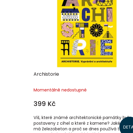
p
i
s
p
r
o
d
u
k
t
ů
Archistorie
Momentálně nedostupné
399 Kč
Víš, které známé architektonické památky byly
postaveny z cihel a které z kamene? Jaké výho
DETA
má železobeton a proč se dnes používá tak čas