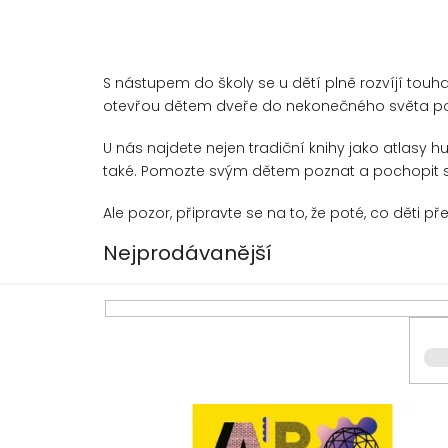
S nástupem do školy se u dětí plně rozvíjí touha
otevřou dětem dveře do nekonečného světa p
U nás najdete nejen tradiční knihy jako atlasy hu
také. Pomozte svým dětem poznat a pochopit s
Ale pozor, připravte se na to, že poté, co děti p
Nejprodávanější
V
ý