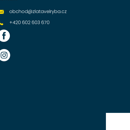
obchod
@
zlatavelryba.cz
+420 602 603 670